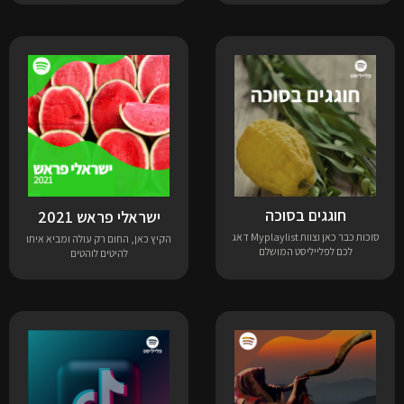
חוגגים בסוכה
ישראלי פראש 2021
סוכות כבר כאן וצוות Myplaylist דאג
הקיץ כאן, החום רק עולה ומביא איתו
לכם לפלייליסט המושלם
להיטים לוהטים