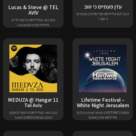
עדן פעמיים כי טוב
Lucas & Steve @ TEL
AVIV
הכנו לכם פלייליסט ספיישל עדן פעמיים
כי טוב ?
הוא כאן: הפלייליסט הרשמי לרייב
פתיחת הקיץ עם Lucas
MEDUZA @ Hangar 11
Lifetime Festival –
Tel Aviv
White Night Jerusalem
פסטיבל LIFETIME ממש כאן והכנו לכם
הנה הוא: הפלייליסט הרשמי להפקת
פלייליסט שיכין אתכם
הענק עם MEDUZA בהאנגר