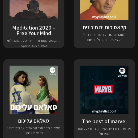
קלאסיקות ים תיכונית
Meditation 2020 –
Free Your Mind
מזוהר ארגוב ועד שרית חדד כל
הקלאסיקות הגדולות ביותר
בתקופה האחרונה זה נראה כמעט בלתי
אפשרי למצוא שקט.
סאלאם עליכום
The best of marvel
משרית חדד ועד עמאר דיאב ביבי דואג
אם אתם חובבים פסי קול, גיבורי על ואת
להסכם אנחנו
מארוול