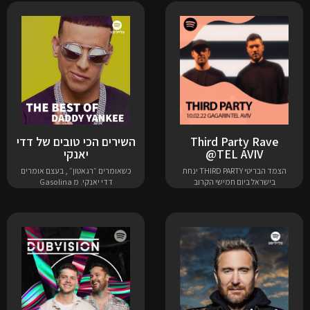
Third Party Rave
השירים הכי טובים של דדי
@TEL AVIV
יאנקי
הצמד הבריטי THIRD PARTY ינחת
כשאומרים ״רגאטון״ , בעצם אומרים
בישראל ביום חמישי הקרוב
דדי יאנקי. מ Gasolina