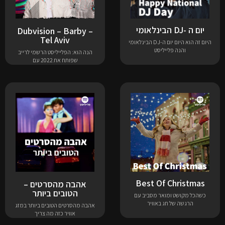
יום ה -DJ הבינלאומי
Dubvision – Barby –
Tel Aviv
היום זה הוא היום יום ה-DJ הבינלאומי
והנה פלייליסט
הנה הוא: הפלייליסט הרשמי לרייב
שפותח את 2022 עם
Best Of Christmas
אהבה מהסרטים –
הטובים ביותר
כשהכל מקושט ומואר מסביב עם
הרגשה של חג באוויר
אהבה מהסרטים הטובים ביותר במזג
אוויר כזה מה צריך