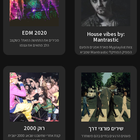
EDM 2020
House vibes by:
Mantrastic
מכירים את התחושה הזאת? כשקצב
הלב מתאים את עצמו
צוות Myplaylist מארח אמנים והפעם
המפיק המוזיקלי Mantrastic שמביא
רוק 2000
שירים פורצי דרך
קצת אחרי שחשבנו שבאג 2000 ישבית
מעטים הרגעים בחיים בהם משוחרר