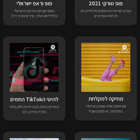
פופ טורקי 2021
פופ וראפ ישראלי
עם כניסת סדרות הטורקיות לחיינו לא
הטופ שבפופ והראפ הישראלי
רק לוח השידורים
בפלייליסט אחד, שירים פורצי דרך
מוזיקה למקלחת
להיטי הTikTok החמים
אם אתם כאלה שאוהבים לשיר
השירים האלה הפכו להיות חלק בלתי
במקלחת, או סתם בשביל
נפרד מחיינו, הם