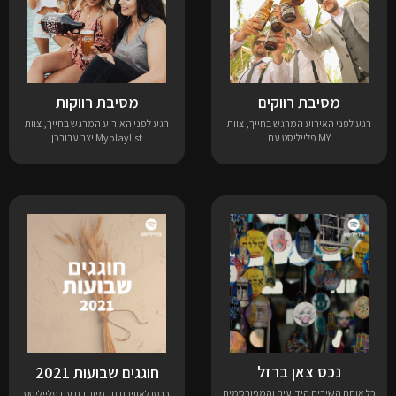
מסיבת רווקים
מסיבת רווקות
רגע לפני האירוע המרגש בחייך, צוות
רגע לפני האירוע המרגש בחייך, צוות
MY פלייליסט עם
Myplaylist יצר עבורכן
נכס צאן ברזל
חוגגים שבועות 2021
כל אותם השירים הידועים והמפורסמים
כנסו לאווירת חג מיוחדת עם פלייליסט