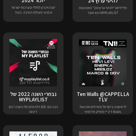
יזכור 2024
להיטי ערוץ 24
יום הזיכרון לחללי מערכות ישראל
פלייליסט "להיטי ערוץ 24" מאת צוות
ונפגעי פעולות האיבה. בעוד
MYPLAYLIST הוא אוצר
Ten Walls @CAPPELLA
נבחרי השנה 2022 של
MYPLAYLIST
TLV
לראשונה בישראל מארחים את Ten
הנה הם: 100 הלהיטים של השנה ! הם
Walls דיג'יי ומפיק אירופאי
ריגשו