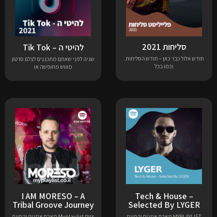
סליחות 2021
להיטי ה – Tik Tok
חודש אלול כבר כאן – חודש הסליחות.
שניה לפני שאתם מתכננים לצלם סרטון
וכמו בכל
מוווש מחופשה או
I AM MORESO – A
Tech & House –
Tribal Groove Journey
Selected By LYGER
MYPLAYLIST מארח אמנים והפעם
צוות Myplaylist מארח אמנים והפעם